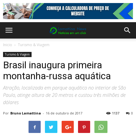
Inicio
Turismo & Viagem
Turismo & Viagem
Brasil inaugura primeira
montanha-russa aquática
Atração, localizada em parque aquático no interior de São
Paulo, atinge altura de 20 metros e custou três milhões de
dólares
Por
Bruno Lamattina
-
16 de outubro de 2017
1137
0