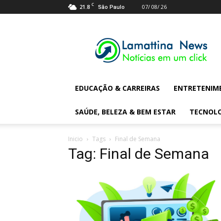
C
21.8
07/ 08/ 26
São Paulo
Lamattina
Digital
News
EDUCAÇÃO & CARREIRAS
ENTRETENIM
SAÚDE, BELEZA & BEM ESTAR
TECNOL
Inicio
Tags
Final de Semana
Tag: Final de Semana