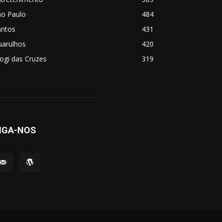
ão Paulo
484
antos
431
uarulhos
420
ogi das Cruzes
319
IGA-NOS