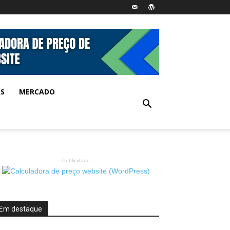
AS
MERCADO
- Publicidade -
Em destaque