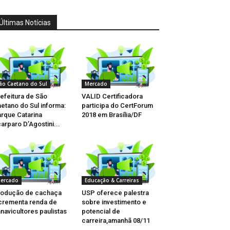
Últimas Notícias
ão Caetano do Sul
Mercado
efeitura de São
VALID Certificadora
etano do Sul informa:
participa do CertForum
rque Catarina
2018 em Brasília/DF
arparo D’Agostini...
ercado
Educação & Carreiras
rodução de cachaça
USP oferece palestra
crementa renda de
sobre investimento e
navicultores paulistas
potencial de
carreira,amanhã 08/11