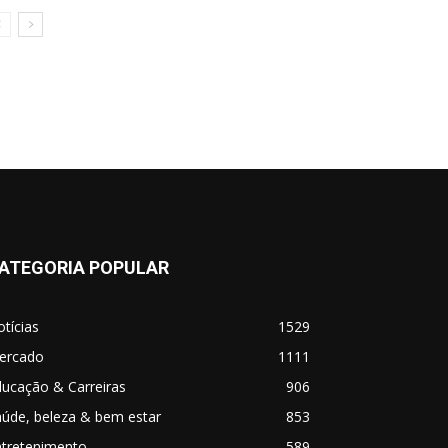
ATEGORIA POPULAR
tícias
1529
ercado
1111
ucação & Carreiras
906
úde, beleza & bem estar
853
ntretenimento
589