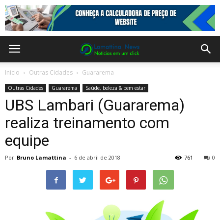
Inicio
Outras Cidades
Guararema
Outras Cidades
Guararema
Saúde, beleza & bem estar
UBS Lambari (Guararema)
realiza treinamento com
equipe
Por
Bruno Lamattina
-
6 de abril de 2018
761
0