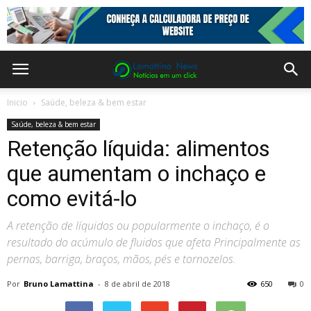
Inicio
Saúde, beleza & bem estar
Saúde, beleza & bem estar
Retenção líquida: alimentos
que aumentam o inchaço e
como evitá-lo
A retenção de líquidos ou popularmente o inchaço, é o
resultado do acúmulo de fluidos que afeta Principalmente as
pernas, barriga, braços, mãos, pés e tornozelos.
Por
Bruno Lamattina
-
8 de abril de 2018
650
0