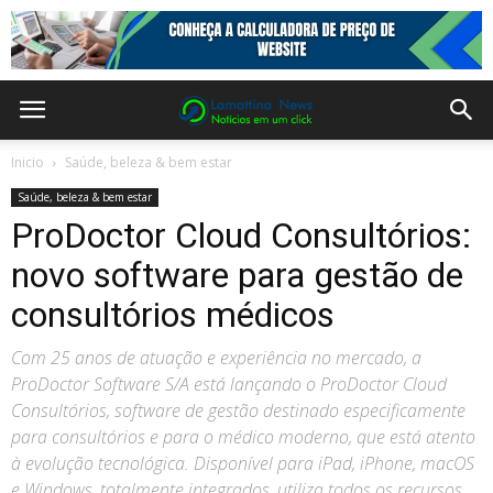
Inicio
Saúde, beleza & bem estar
Saúde, beleza & bem estar
ProDoctor Cloud Consultórios:
novo software para gestão de
consultórios médicos
Com 25 anos de atuação e experiência no mercado, a
ProDoctor Software S/A está lançando o ProDoctor Cloud
Consultórios, software de gestão destinado especificamente
para consultórios e para o médico moderno, que está atento
à evolução tecnológica. Disponível para iPad, iPhone, macOS
e Windows, totalmente integrados, utiliza todos os recursos