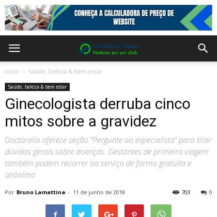
Inicio
Saúde, beleza & bem estar
Saúde, beleza & bem estar
Ginecologista derruba cinco
mitos sobre a gravidez
Doctoralia oferece seção “Pergunte ao especialista” para tirar
dúvidas gerais sobre doenças. Gestantes de primeira viagem
também podem recorrer ao serviço de forma gratuita e
anônima
Por
Bruno Lamattina
-
11 de junho de 2018
703
0