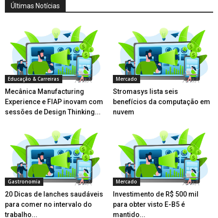
Últimas Notícias
Educação & Carreiras
Mercado
Mecânica Manufacturing
Stromasys lista seis
Experience e FIAP inovam com
benefícios da computação em
sessões de Design Thinking...
nuvem
Gastronomia
Mercado
20 Dicas de lanches saudáveis
Investimento de R$ 500 mil
para comer no intervalo do
para obter visto E-B5 é
trabalho...
mantido...