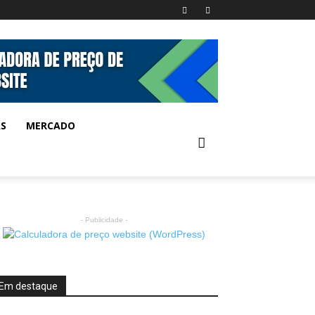
AS
MERCADO
- Publicidade -
Em destaque