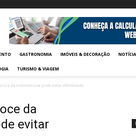
ENTO
GASTRONOMIA
IMÓVEIS & DECORAÇÃO
NOTÍCI
OGIA
TURISMO & VIAGEM
ecoce da endometriose pode evitar infertilidade
coce da
de evitar