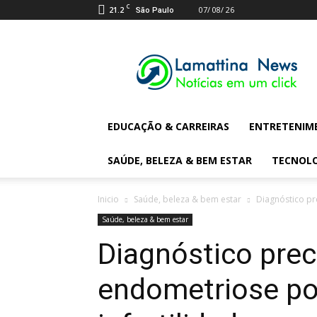
C
21.2
07/ 08/ 26
São Paulo
Lamattina
Digital
News
EDUCAÇÃO & CARREIRAS
ENTRETENIM
SAÚDE, BELEZA & BEM ESTAR
TECNOL
Inicio
Saúde, beleza & bem estar
Diagnóstico pr
Saúde, beleza & bem estar
Diagnóstico pre
endometriose po