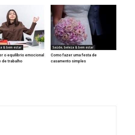
za & bem estar
Saúde, beleza & bem estar
 o equilíbrio emocional
Como fazer uma festa de
 de trabalho
casamento simples