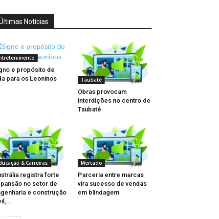
Últimas Notícias
ntretenimento
gno e propósito de
da para os Leoninos
Taubaté
Obras provocam
interdições no centro de
Taubaté
ducação & Carreiras
Mercado
strália registra forte
Parceria entre marcas
pansão no setor de
vira sucesso de vendas
genharia e construção
em blindagem
il,...