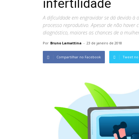
infertilidade
A dificuldade em engravidar se dá devido à
processo reprodutivo. Apesar de não haver c
diagnóstico, maiores as chances de a mulher
Por
Bruno Lamattina
-
23 de janeiro de 2018
Compartilhar no Facebook
Tweet no 