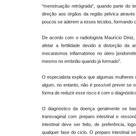
“menstruação retrógrada“, quando parte do t
direção aos órgãos da região pélvica atravé
poucos se aderem a esses tecidos, formando co
De acordo com o radiologista Maurício Diniz,
afetar a fertilidade devido à distorção d
mecanismos inflamatórios no útero [endométri
mesmo no embrião quando já formado”.
O especialista explica que algumas mulhere
algum, no entanto, não é possível prever se o
forma de reduzir esse risco é com o diagnóst
O diagnóstico da doença geralmente se base
transvaginal com preparo intestinal e resso
intestinal deve ser feito, de preferência, 
qualquer fase do ciclo. O preparo intestinal s