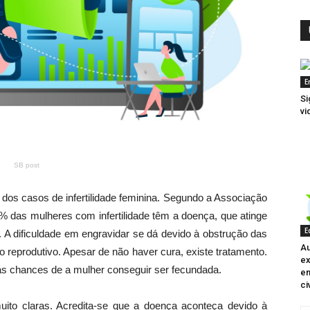
E
Si
vi
SB post
 dos casos de infertilidade feminina. Segundo a Associação
% das mulheres com infertilidade têm a doença, que atinge
E
 A dificuldade em engravidar se dá devido à obstrução das
Au
 reprodutivo. Apesar de não haver cura, existe tratamento.
ex
 as chances de a mulher conseguir ser fecundada.
en
civ
ito claras. Acredita-se que a doença aconteça devido à