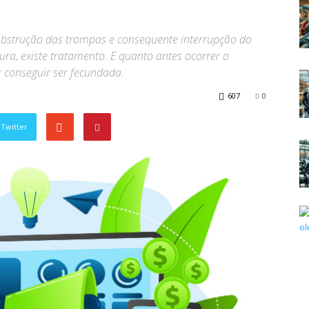
 obstrução das trompas e consequente interrupção do
ura, existe tratamento. E quanto antes ocorrer o
 conseguir ser fecundada.
607
0
Twitter