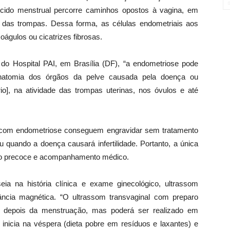
ecido menstrual percorre caminhos opostos à vagina, em
s das trompas. Dessa forma, as células endometriais aos
águlos ou cicatrizes fibrosas.
 do Hospital PAI, em Brasília (DF), “a endometriose pode
a anatomia dos órgãos da pelve causada pela doença ou
o], na atividade das trompas uterinas, nos óvulos e até
s com endometriose conseguem engravidar sem tratamento
u quando a doença causará infertilidade. Portanto, a única
ico precoce e acompanhamento médico.
ia na história clínica e exame ginecológico, ultrassom
nância magnética. “O ultrassom transvaginal com preparo
logo depois da menstruação, mas poderá ser realizado em
e inicia na véspera (dieta pobre em resíduos e laxantes) e