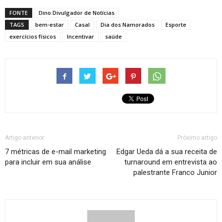
FONTE
Dino Divulgador de Notícias
TAGS
bem-estar
Casal
Dia dos Namorados
Esporte
exercícios físicos
Incentivar
saúde
Artigo anterior
Próximo artigo
7 métricas de e-mail marketing
Edgar Ueda dá a sua receita de
para incluir em sua análise
turnaround em entrevista ao
palestrante Franco Junior