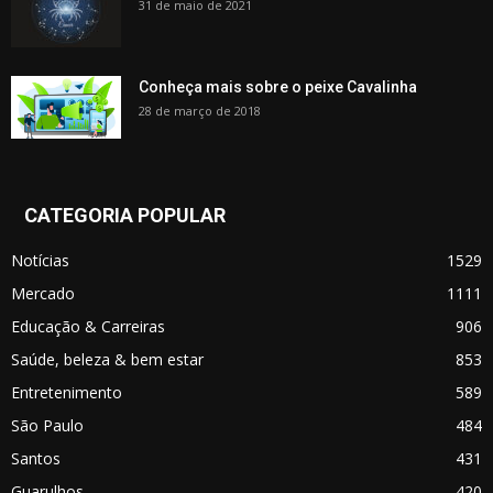
31 de maio de 2021
Conheça mais sobre o peixe Cavalinha
28 de março de 2018
CATEGORIA POPULAR
Notícias
1529
Mercado
1111
Educação & Carreiras
906
Saúde, beleza & bem estar
853
Entretenimento
589
São Paulo
484
Santos
431
Guarulhos
420