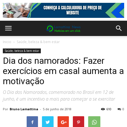
Inicio
Saúde, beleza & bem estar
Saúde, beleza & bem estar
Dia dos namorados: Fazer
exercícios em casal aumenta a
motivação
O Dia dos Namorados, comemorado no Brasil em 12 de
junho, é um incentivo a mais para começar a se exercitar
Por
Bruno Lamattina
-
5 de junho de 2018
610
0