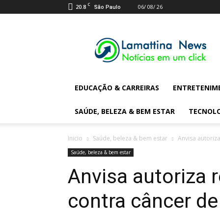
C
20.8
06/ 08/ 26
São Paulo
Lamattina
Digital
News
EDUCAÇÃO & CARREIRAS
ENTRETENIM
SAÚDE, BELEZA & BEM ESTAR
TECNOL
Inicio
Saúde, beleza & bem estar
Anvisa autoriz
Saúde, beleza & bem estar
Anvisa autoriza 
contra câncer de