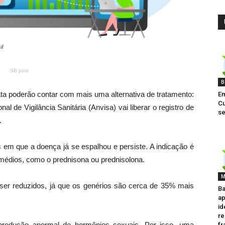
il
SB post
B
ta poderão contar com mais uma alternativa de tratamento:
Em
Cu
l de Vigilância Sanitária (Anvisa) vai liberar o registro de
se
.
s em que a doença já se espalhou e persiste. A indicação é
emédios, como o prednisona ou prednisolona.
M
er reduzidos, já que os genérios são cerca de 35% mais
Ba
ap
id
re
produção anormal de hormônios sexuais. Por isso, uma
fr