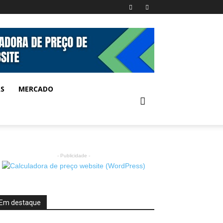
AS
MERCADO
- Publicidade -
Em destaque