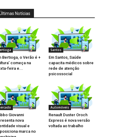
Últimas Notícias
ertioga
Santos
 Bertioga, o Verão é +
Em Santos, Saúde
ltura’ começa na
capacita médicos sobre
xta-feira e...
rede de atenção
psicossocial
ercado
Automóveis
bbo Giovanni
Renault Duster Oroch
resenta nova
Express é nova versão
entidade visual e
voltada ao trabalho
posiciona marca no
anchising