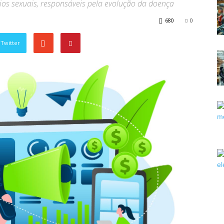
s sexuais, responsáveis pela evolução da doença
680
0
Twitter