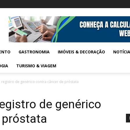
ENTO
GASTRONOMIA
IMÓVEIS & DECORAÇÃO
NOTÍCI
OGIA
TURISMO & VIAGEM
a registro de genérico contra câncer de próstata
registro de genérico
 próstata