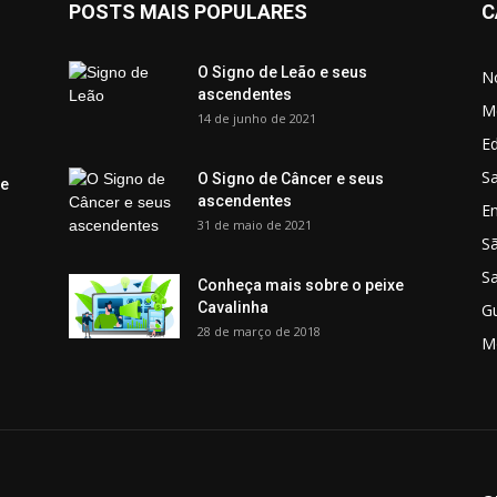
POSTS MAIS POPULARES
C
O Signo de Leão e seus
No
ascendentes
M
14 de junho de 2021
Ed
Sa
O Signo de Câncer e seus
 e
ascendentes
E
31 de maio de 2021
S
S
Conheça mais sobre o peixe
Cavalinha
G
28 de março de 2018
M