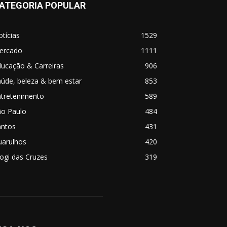
ATEGORIA POPULAR
tícias
1529
ercado
1111
ucação & Carreiras
906
úde, beleza & bem estar
853
ntretenimento
589
ão Paulo
484
antos
431
uarulhos
420
ogi das Cruzes
319