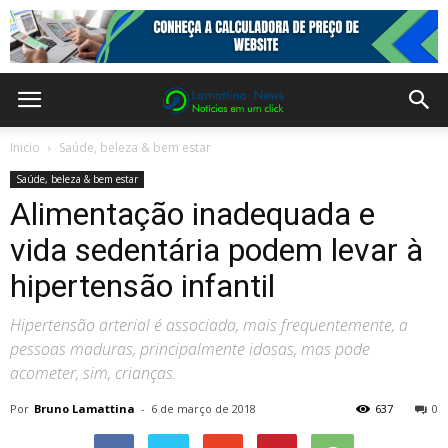
Inicio
Saúde, beleza & bem estar
Saúde, beleza & bem estar
Alimentação inadequada e
vida sedentária podem levar à
hipertensão infantil
Hipertensão arterial é associada, mais frequentemente, a
pessoas maduras, principalmente idosas, mas pode
acometer, sim, crianças.
Por
Bruno Lamattina
-
6 de março de 2018
637
0