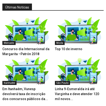
Últimas Notícias
Mercado
Moda
Concurso dia Internacional da
Top 10 de inverno
Margarita –Patrón 2018
Itanhaém
São Paulo
Em Itanhaém, Vunesp
Linha 9-Esmeralda irá até
devolverá taxa de inscrição
Varginha e deve atender 120
dos concursos públicos da...
mil novos...