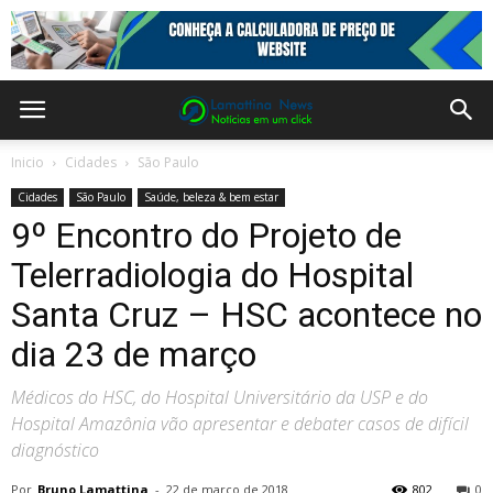
Inicio
Cidades
São Paulo
Cidades
São Paulo
Saúde, beleza & bem estar
9º Encontro do Projeto de
Telerradiologia do Hospital
Santa Cruz – HSC acontece no
dia 23 de março
Médicos do HSC, do Hospital Universitário da USP e do
Hospital Amazônia vão apresentar e debater casos de difícil
diagnóstico
Por
Bruno Lamattina
-
22 de março de 2018
802
0