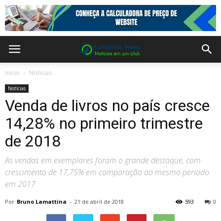
Inicio
Notícias
Notícias
Venda de livros no país cresce
14,28% no primeiro trimestre
de 2018
As vendas em exemplares foram o grande destaque, com
crescimento de 17,75% em comparação ao mesmo período
em 2017
Por
Bruno Lamattina
-
21 de abril de 2018
593
0