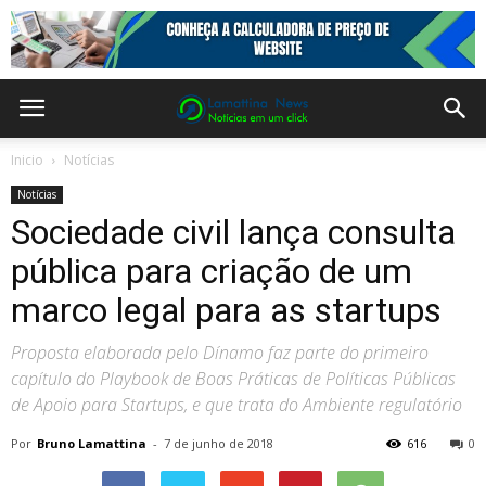
Inicio
Notícias
Notícias
Sociedade civil lança consulta
pública para criação de um
marco legal para as startups
Proposta elaborada pelo Dínamo faz parte do primeiro
capítulo do Playbook de Boas Práticas de Políticas Públicas
de Apoio para Startups, e que trata do Ambiente regulatório
Por
Bruno Lamattina
-
7 de junho de 2018
616
0