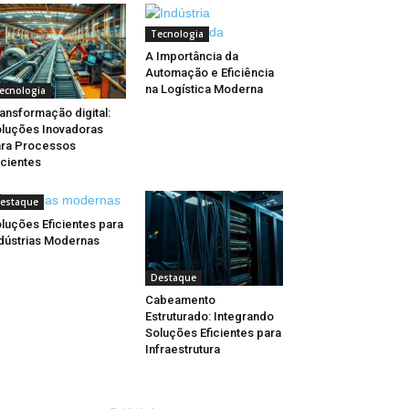
Tecnologia
A Importância da
Automação e Eficiência
na Logística Moderna
ecnologia
ansformação digital:
luções Inovadoras
ra Processos
icientes
estaque
luções Eficientes para
dústrias Modernas
Destaque
Cabeamento
Estruturado: Integrando
Soluções Eficientes para
Infraestrutura