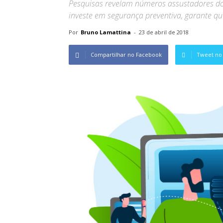
Pesquisas revelam números assustadores do
investe em segurança preventiva, garante q
Por
Bruno Lamattina
-
23 de abril de 2018
Compartilhar no Facebook
Tweet no 