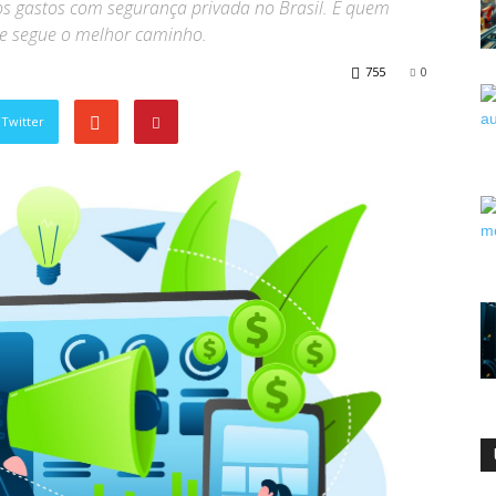
s gastos com segurança privada no Brasil. E quem
ue segue o melhor caminho.
755
0
Twitter