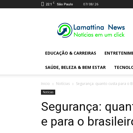
C
22.1
07/ 08/ 26
São Paulo
Lamattina
Digital
News
EDUCAÇÃO & CARREIRAS
ENTRETENIM
SAÚDE, BELEZA & BEM ESTAR
TECNOL
Inicio
Notícias
Segurança: quanto custa para o Br
Notícias
Segurança: quant
e para o brasilei