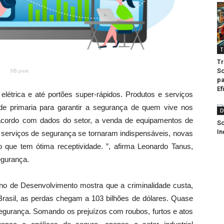
T
Tr
So
SB post
pa
Ef
elétrica e até portões super-rápidos. Produtos e serviços
e primaria para garantir a segurança de quem vive nos
D
 acordo com dados do setor, a venda de equipamentos de
So
In
 serviços de segurança se tornaram indispensáveis, novas
que tem ótima receptividade. ”, afirma Leonardo Tanus,
egurança.
no de Desenvolvimento mostra que a criminalidade custa,
rasil, as perdas chegam a 103 bilhões de dólares. Quase
segurança. Somando os prejuízos com roubos, furtos e atos