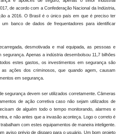
ança e apólices de seguro, apenas o setor industrial
017, de acordo com a Confederação Nacional da Indústria,
o a 2016. O Brasil é o único país em que é preciso ter
 um banco de dados de frequentadores para identificar
recarregada, desmotivada e mal equipada, as pessoas e
m segurança. Apenas a indústria desembolsou 11,7 bilhões
todos estes gastos, os investimentos em segurança são
m as ações dos criminosos, que quando agem, causam
timentos em segurança.
de segurança devem ser utilizados corretamente. Câmeras
pamentos de ação corretiva caso não sejam utilizados de
precisam de alguém todo o tempo monitorando, alarmes e
tra, e não antes que a invasão aconteça. Logo o correto é
trabalham com estes equipamentos de maneira inteligente.
 aviso prévio de disparo para o usuário. Um bom projeto