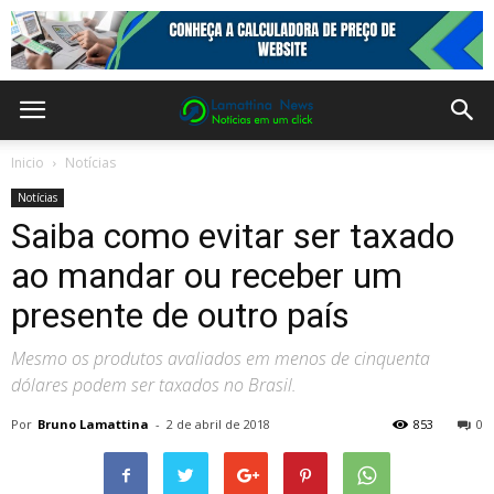
Inicio
Notícias
Notícias
Saiba como evitar ser taxado
ao mandar ou receber um
presente de outro país
Mesmo os produtos avaliados em menos de cinquenta
dólares podem ser taxados no Brasil.
Por
Bruno Lamattina
-
2 de abril de 2018
853
0