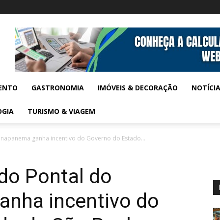
ENTO
GASTRONOMIA
IMÓVEIS & DECORAÇÃO
NOTÍCI
OGIA
TURISMO & VIAGEM
ranapanema ganha incentivo do Governo do Estado...
 do Pontal do
nha incentivo do