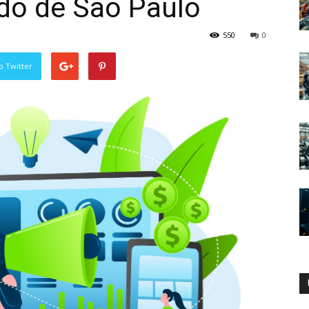
do de São Paulo
550
0
o Twitter