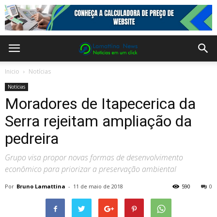
Inicio
Notícias
Notícias
Moradores de Itapecerica da
Serra rejeitam ampliação da
pedreira
Grupo visa propor novas formas de desenvolvimento
econômico para priorizar a preservação ambiental
Por
Bruno Lamattina
-
11 de maio de 2018
590
0