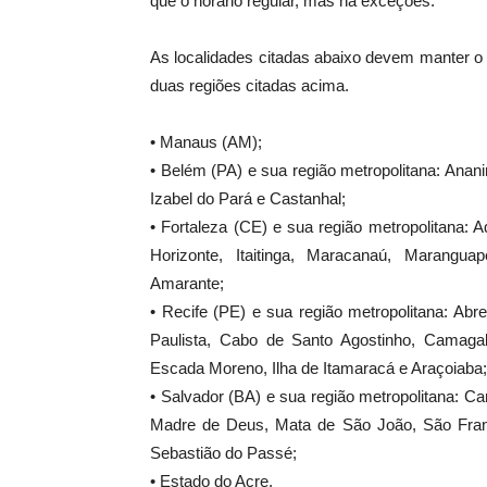
que o horário regular, mas há exceções.
As localidades citadas abaixo devem manter o
duas regiões citadas acima.
• Manaus (AM);
• Belém (PA) e sua região metropolitana: Anan
Izabel do Pará e Castanhal;
• Fortaleza (CE) e sua região metropolitana: 
Horizonte, Itaitinga, Maracanaú, Marangu
Amarante;
• Recife (PE) e sua região metropolitana: Ab
Paulista, Cabo de Santo Agostinho, Camagab
Escada Moreno, Ilha de Itamaracá e Araçoiaba;
• Salvador (BA) e sua região metropolitana: Can
Madre de Deus, Mata de São João, São Fran
Sebastião do Passé;
• Estado do Acre.