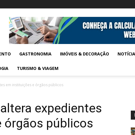
ENTO
GASTRONOMIA
IMÓVEIS & DECORAÇÃO
NOTÍCI
OGIA
TURISMO & VIAGEM
tes em instituições e órgãos públicos
 altera expedientes
e órgãos públicos