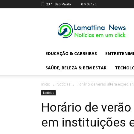
C
23
07/ 08/ 26
São Paulo
Lamattina
Digital
News
EDUCAÇÃO & CARREIRAS
ENTRETENIM
SAÚDE, BELEZA & BEM ESTAR
TECNOL
Inicio
Notícias
Horário de verão altera expedien
Notícias
Horário de verão
em instituições 