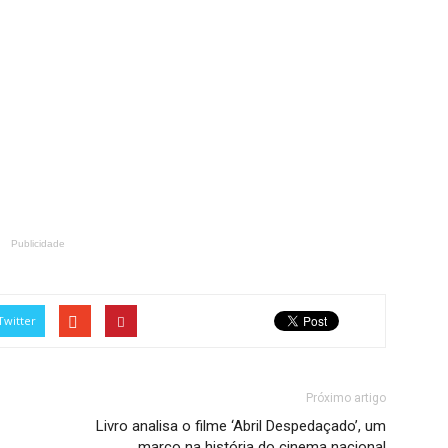
Publicidade
Twitter
Próximo artigo
Livro analisa o filme ‘Abril Despedaçado’, um
marco na história do cinema nacional