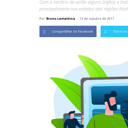
Com o horário de verão alguns órgãos e inst
principalmente nos estados das regiões Nort
Por
Bruno Lamattina
-
13 de outubro de 2017
Compartilhar no Facebook
Tweet no 