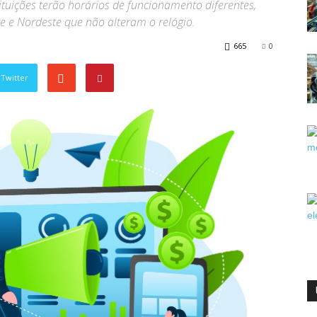
ituições terão horários de funcionamento diferentes,
e e Nordeste que não alteram o relógio.
665
0
Twitter