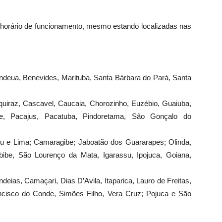
 horário de funcionamento, mesmo estando localizadas nas
indeua, Benevides, Marituba, Santa Bárbara do Pará, Santa
Aquiraz, Cascavel, Caucaia, Chorozinho, Euzébio, Guaiuba,
ape, Pacajus, Pacatuba, Pindoretama, São Gonçalo do
reu e Lima; Camaragibe; Jaboatão dos Guararapes; Olinda,
ibe, São Lourenço da Mata, Igarassu, Ipojuca, Goiana,
deias, Camaçari, Dias D’Avila, Itaparica, Lauro de Freitas,
cisco do Conde, Simões Filho, Vera Cruz; Pojuca e São