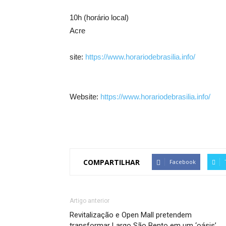
10h (horário local)
Acre
site:
https://www.horariodebrasilia.info/
Website:
https://www.horariodebrasilia.info/
COMPARTILHAR
Facebook
Artigo anterior
Revitalização e Open Mall pretendem
transformar Largo São Bento em um ‘oásis’