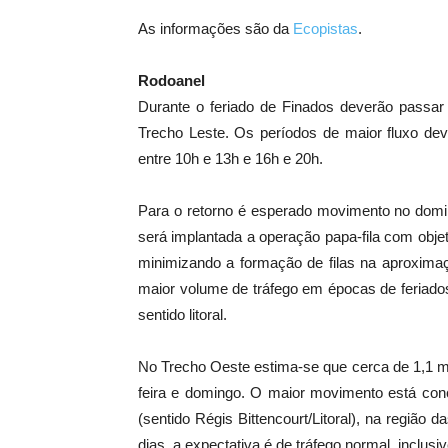
As informações são da
Ecopistas
.
Rodoanel
Durante o feriado de Finados deverão passar 
Trecho Leste. Os períodos de maior fluxo deve
entre 10h e 13h e 16h e 20h.
Para o retorno é esperado movimento no domin
será implantada a operação papa-fila com obje
minimizando a formação de filas na aproxima
maior volume de tráfego em épocas de feriado
sentido litoral.
No Trecho Oeste estima-se que cerca de 1,1 mil
feira e domingo. O maior movimento está conce
(sentido Régis Bittencourt/Litoral), na região
dias, a expectativa é de tráfego normal, inclusiv