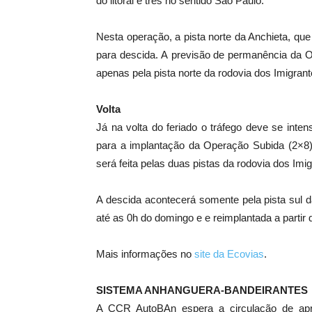
do litoral e três no sentido São Paulo.
Nesta operação, a pista norte da Anchieta, qu
para descida. A previsão de permanência da Op
apenas pela pista norte da rodovia dos Imigrant
Volta
Já na volta do feriado o tráfego deve se inten
para a implantação da Operação Subida (2×8) 
será feita pelas duas pistas da rodovia dos Imig
A descida acontecerá somente pela pista sul 
até as 0h do domingo e e reimplantada a partir 
Mais informações no
site da Ecovias
.
SISTEMA ANHANGUERA-BANDEIRANTES
A CCR AutoBAn espera a circulação de apro