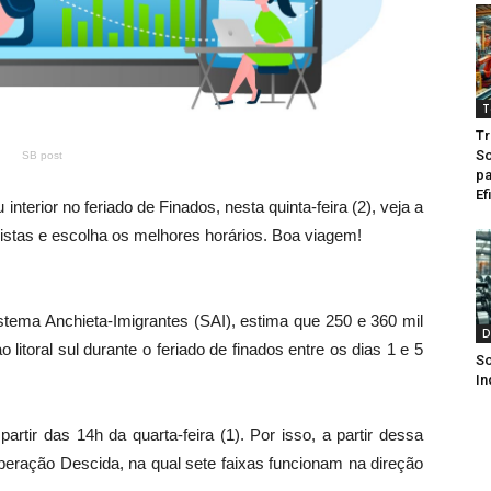
T
Tr
So
SB post
pa
Ef
 interior no feriado de Finados, nesta quinta-feira (2), veja a
ulistas e escolha os melhores horários. Boa viagem!
stema Anchieta-Imigrantes (SAI), estima que 250 e 360 mil
D
 litoral sul durante o feriado de finados entre os dias 1 e 5
So
In
rtir das 14h da quarta-feira (1). Por isso, a partir dessa
peração Descida, na qual sete faixas funcionam na direção