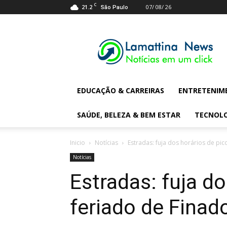
C
21.2
07/ 08/ 26
São Paulo
Lamattina
Digital
News
EDUCAÇÃO & CARREIRAS
ENTRETENIM
SAÚDE, BELEZA & BEM ESTAR
TECNOL
Inicio
Notícias
Estradas: fuja dos horários de pic
Notícias
Estradas: fuja do
feriado de Finad