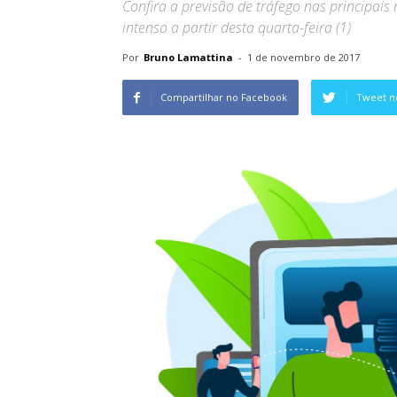
Confira a previsão de tráfego nas principais
intenso a partir desta quarta-feira (1)
Por
Bruno Lamattina
-
1 de novembro de 2017
Compartilhar no Facebook
Tweet n