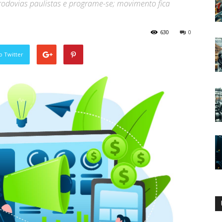
 rodovias paulistas e programe-se; movimento fica
630
0
o Twitter