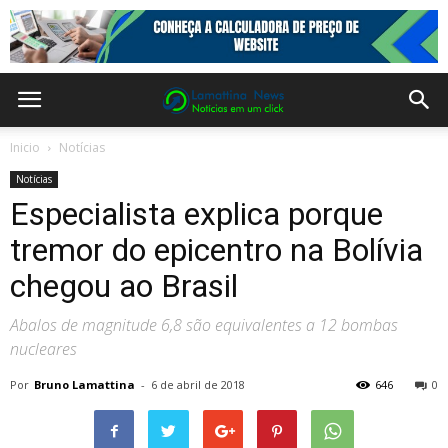
Inicio
Notícias
Notícias
Especialista explica porque
tremor do epicentro na Bolívia
chegou ao Brasil
Abalos de magnitude 6,8 são equivalentes a 12 bombas
nucleares
Por
Bruno Lamattina
-
6 de abril de 2018
646
0