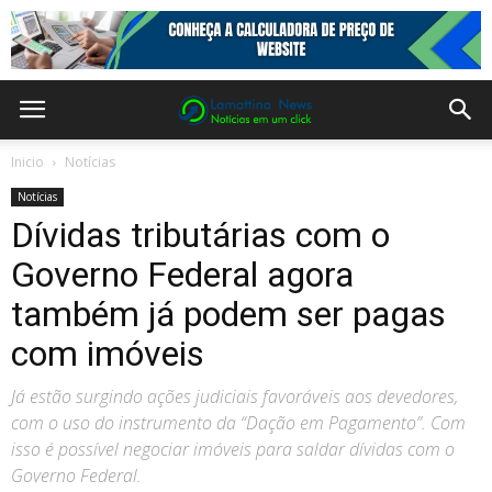
Inicio
Notícias
Notícias
Dívidas tributárias com o
Governo Federal agora
também já podem ser pagas
com imóveis
Já estão surgindo ações judiciais favoráveis aos devedores,
com o uso do instrumento da “Dação em Pagamento”. Com
isso é possível negociar imóveis para saldar dívidas com o
Governo Federal.