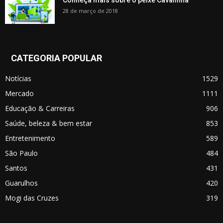
Conheça mais sobre o peixe Cavalinha
28 de março de 2018
CATEGORIA POPULAR
Notícias
1529
Mercado
1111
Educação & Carreiras
906
Saúde, beleza & bem estar
853
Entretenimento
589
São Paulo
484
Santos
431
Guarulhos
420
Mogi das Cruzes
319