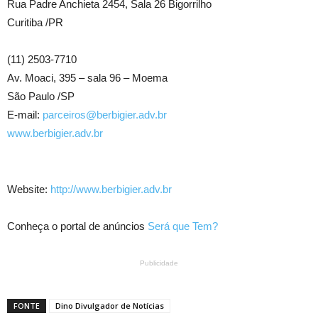
Rua Padre Anchieta 2454, Sala 26 Bigorrilho
Curitiba /PR
(11) 2503-7710
Av. Moaci, 395 – sala 96 – Moema
São Paulo /SP
E-mail:
parceiros@berbigier.adv.br
www.berbigier.adv.br
Website:
http://www.berbigier.adv.br
Conheça o portal de anúncios
Será que Tem?
Publicidade
FONTE
Dino Divulgador de Notícias