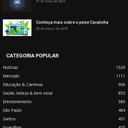
31 de maio de 2021
Conheça mais sobre o peixe Cavalinha
28 de março de 2018
CATEGORIA POPULAR
Notícias
1529
Mercado
1111
Educação & Carreiras
906
Saúde, beleza & bem estar
853
Entretenimento
589
São Paulo
484
Santos
431
Guarulhos
420