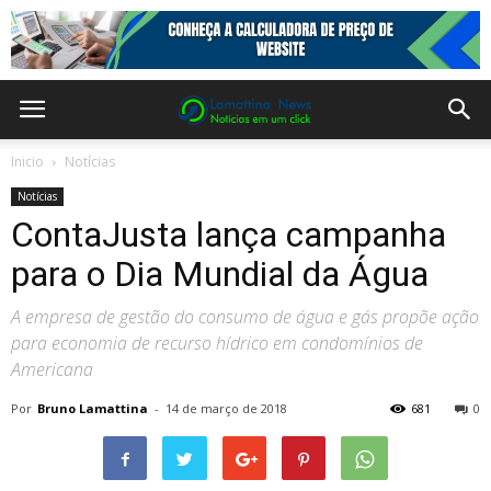
Inicio
Notícias
Notícias
ContaJusta lança campanha
para o Dia Mundial da Água
A empresa de gestão do consumo de água e gás propõe ação
para economia de recurso hídrico em condomínios de
Americana
Por
Bruno Lamattina
-
14 de março de 2018
681
0