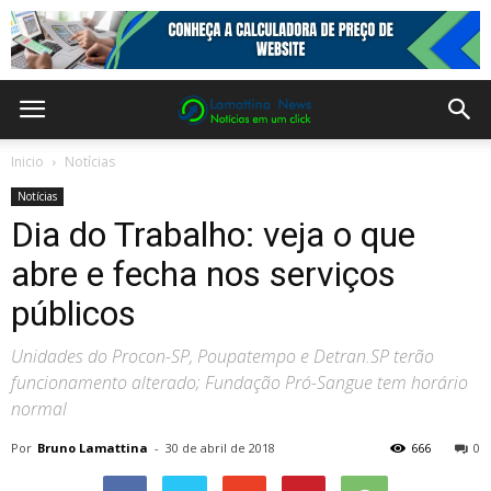
Inicio
Notícias
Notícias
Dia do Trabalho: veja o que
abre e fecha nos serviços
públicos
Unidades do Procon-SP, Poupatempo e Detran.SP terão
funcionamento alterado; Fundação Pró-Sangue tem horário
normal
Por
Bruno Lamattina
-
30 de abril de 2018
666
0