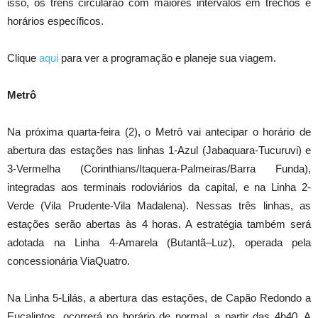
isso, os trens circularão com maiores intervalos em trechos e
horários específicos.
Clique
aqui
para ver a programação e planeje sua viagem.
Metrô
Na próxima quarta-feira (2), o Metrô vai antecipar o horário de
abertura das estações nas linhas 1-Azul (Jabaquara-Tucuruvi) e
3-Vermelha (Corinthians/Itaquera-Palmeiras/Barra Funda),
integradas aos terminais rodoviários da capital, e na Linha 2-
Verde (Vila Prudente-Vila Madalena). Nessas três linhas, as
estações serão abertas às 4 horas. A estratégia também será
adotada na Linha 4-Amarela (Butantã–Luz), operada pela
concessionária ViaQuatro.
Na Linha 5-Lilás, a abertura das estações, de Capão Redondo a
Eucaliptos, ocorrerá no horário de normal, a partir das 4h40. A