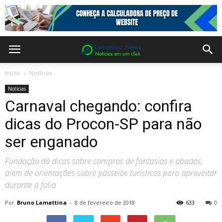
Inicio
Notícias
Notícias
Carnaval chegando: confira
dicas do Procon-SP para não
ser enganado
Fundação dá dicas sobre compras de fantasias e abadás,
além de orientações sobre passeios turísticos para aproveitar
durante a folia
Por
Bruno Lamattina
-
8 de fevereiro de 2018
633
0