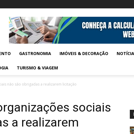
ENTO
GASTRONOMIA
IMÓVEIS & DECORAÇÃO
NOTÍCI
OGIA
TURISMO & VIAGEM
ais não são obrigadas a realizarem licitação
organizações sociais
s a realizarem