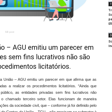
T
Tr
So
pa
Ef
SB post
D
So
ião – AGU emitiu um parecer em
In
es sem fins lucrativos não são
ocedimentos licitatórios.
da União – AGU emitiu um parecer em que afirma que as
das a realizar os procedimentos licitatórios. “Ainda que
público, as entidades privadas sem fins lucrativos não
 o chamado terceiro setor. Elas funcionam de maneira
ões da sociedade civil, que – conforme já foi definido pelo
al de Contas da União – TCU – não precisam se submeter à