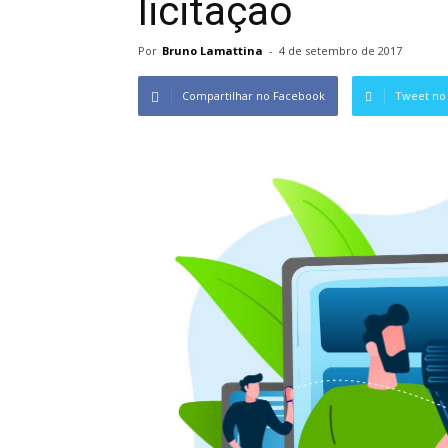
licitação
Por
Bruno Lamattina
-
4 de setembro de 2017
Compartilhar no Facebook
Tweet no 