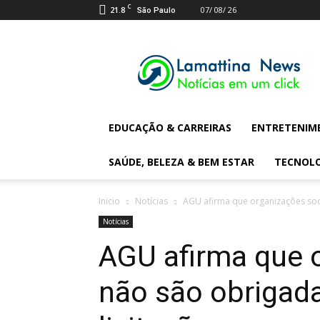
C
21.8
07/ 08/ 26
São Paulo
Lamattina
Digital
News
EDUCAÇÃO & CARREIRAS
ENTRETENIM
SAÚDE, BELEZA & BEM ESTAR
TECNOL
Inicio
Notícias
AGU afirma que organizações soci
Notícias
AGU afirma que 
não são obrigada