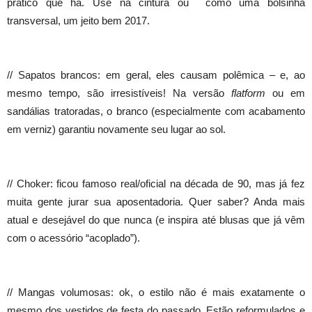
prático que há. Use na cintura ou como uma bolsinha
transversal, um jeito bem 2017.
// Sapatos brancos: em geral, eles causam polêmica – e, ao
mesmo tempo, são irresistíveis! Na versão
flatform
ou em
sandálias tratoradas, o branco (especialmente com acabamento
em verniz) garantiu novamente seu lugar ao sol.
// Choker: ficou famoso real/oficial na década de 90, mas já fez
muita gente jurar sua aposentadoria. Quer saber? Anda mais
atual e desejável do que nunca (e inspira até blusas que já vêm
com o acessório “acoplado”).
// Mangas volumosas: ok, o estilo não é mais exatamente o
mesmo dos vestidos de festa do passado. Estão reformulados e