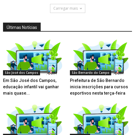
Carregar mais
Últimas Notícias
São José dos Campos
São Bernardo do Campo
Em São José dos Campos,
Prefeitura de São Bernardo
educação infantil vai ganhar
inicia inscrições para cursos
mais quase...
esportivos nesta terça-feira