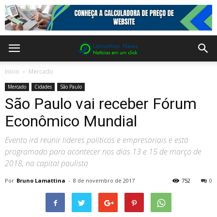
Inicio
Mercado
Mercado
Cidades
São Paulo
São Paulo vai receber Fórum
Econômico Mundial
Evento irá reunir líderes políticos e empresariais e está
programado para acontecer nos dias 13 e 15 de março de
2018, na capital paulista
Por
Bruno Lamattina
-
8 de novembro de 2017
752
0