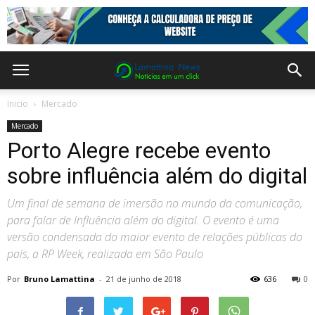
Inicio
Mercado
Mercado
Porto Alegre recebe evento
sobre influência além do digital
Um final de semana de imersão no mundo da comunicação,
para falar de Influência além do digital. O evento é uma
versão condensada do maior evento de relações públicas do
país, a RP Week, realizada em São Paulo
Por
Bruno Lamattina
-
21 de junho de 2018
636
0