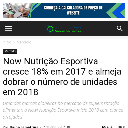
Inicio
Mercado
Mercado
Now Nutrição Esportiva
cresce 18% em 2017 e almeja
dobrar o número de unidades
em 2018
Uma das marcas pioneiras no mercado de suplementação
alimentar, a Now! Nutrição Esportiva inicia 2018 com planos
arrojados
Por
Bruno Lamattina
-
2 de abril de 2018
634
0