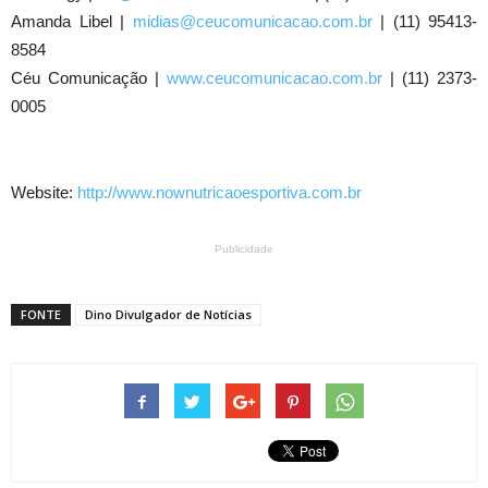
Amanda Libel |
midias@ceucomunicacao.com.br
| (11) 95413-
8584
Céu Comunicação |
www.ceucomunicacao.com.br
| (11) 2373-
0005
Website:
http://www.nownutricaoesportiva.com.br
Publicidade
FONTE
Dino Divulgador de Notícias