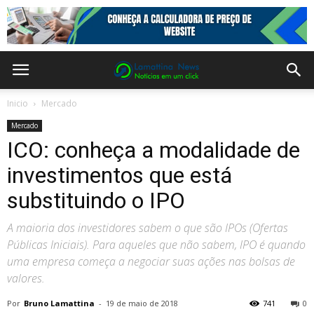
Inicio
Mercado
Mercado
ICO: conheça a modalidade de
investimentos que está
substituindo o IPO
A maioria dos investidores sabem o que são IPOs (Ofertas
Públicas Iniciais). Para aqueles que não sabem, IPO é quando
uma empresa começa a negociar suas ações nas bolsas de
valores.
Por
Bruno Lamattina
-
19 de maio de 2018
741
0