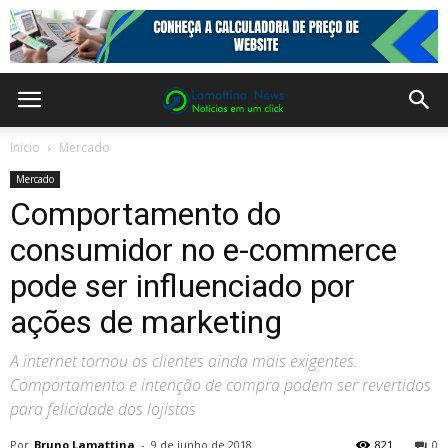
Inicio
Mercado
Mercado
Comportamento do
consumidor no e-commerce
pode ser influenciado por
ações de marketing
A internet tornou os clientes ainda mais exigentes.
Comportamento e intenção de compra podem ser revertidos
para felicidade dos lojistas
Por
Bruno Lamattina
-
9 de junho de 2018
821
0