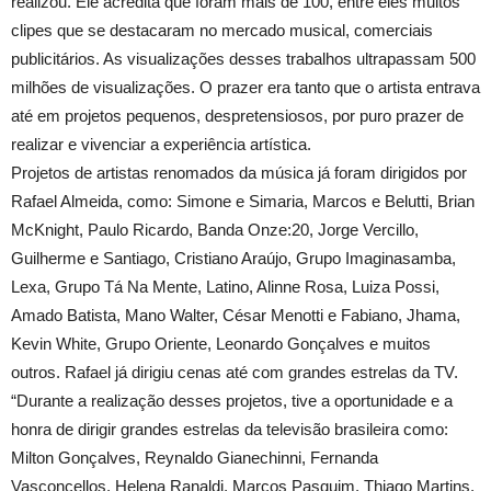
realizou. Ele acredita que foram mais de 100, entre eles muitos
clipes que se destacaram no mercado musical, comerciais
publicitários. As visualizações desses trabalhos ultrapassam 500
milhões de visualizações. O prazer era tanto que o artista entrava
até em projetos pequenos, despretensiosos, por puro prazer de
realizar e vivenciar a experiência artística.
Projetos de artistas renomados da música já foram dirigidos por
Rafael Almeida, como: Simone e Simaria, Marcos e Belutti, Brian
McKnight, Paulo Ricardo, Banda Onze:20, Jorge Vercillo,
Guilherme e Santiago, Cristiano Araújo, Grupo Imaginasamba,
Lexa, Grupo Tá Na Mente, Latino, Alinne Rosa, Luiza Possi,
Amado Batista, Mano Walter, César Menotti e Fabiano, Jhama,
Kevin White, Grupo Oriente, Leonardo Gonçalves e muitos
outros. Rafael já dirigiu cenas até com grandes estrelas da TV.
“Durante a realização desses projetos, tive a oportunidade e a
honra de dirigir grandes estrelas da televisão brasileira como:
Milton Gonçalves, Reynaldo Gianechinni, Fernanda
Vasconcellos, Helena Ranaldi, Marcos Pasquim, Thiago Martins,