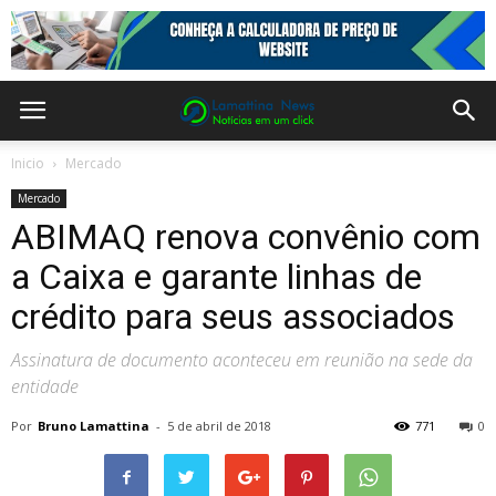
Inicio
Mercado
Mercado
ABIMAQ renova convênio com
a Caixa e garante linhas de
crédito para seus associados
Assinatura de documento aconteceu em reunião na sede da
entidade
Por
Bruno Lamattina
-
5 de abril de 2018
771
0