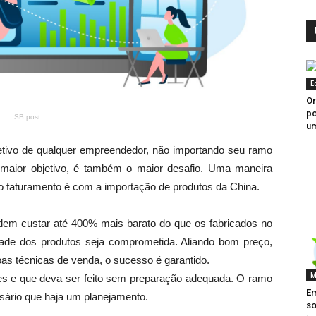
E
Or
po
SB post
u
etivo de qualquer empreendedor, não importando seu ramo
o maior objetivo, é também o maior desafio. Uma maneira
 o faturamento é com a importação de produtos da China.
odem custar até 400% mais barato do que os fabricados no
dade dos produtos seja comprometida. Aliando bom preço,
as técnicas de venda, o sucesso é garantido.
M
les e que deva ser feito sem preparação adequada. O ramo
E
ssário que haja um planejamento.
so