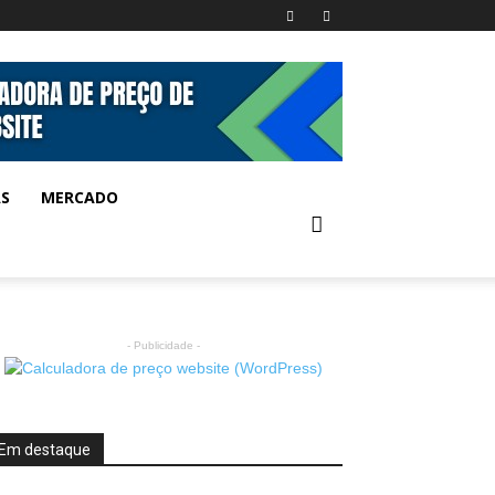
AS
MERCADO
- Publicidade -
Em destaque