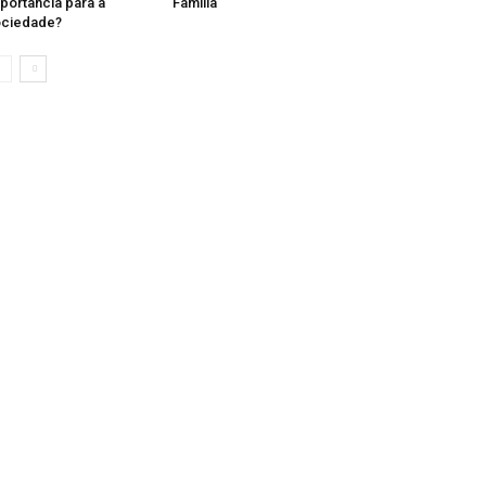
portância para a
Família
ociedade?