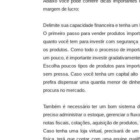
Abaixo você pode conferir dicas importantes 
margem de lucro:
Delimite sua capacidade financeira e tenha um
O primeiro passo para vender produtos importa
quanto você tem para investir com segurança 
os produtos. Como todo o processo de import
um pouco, é importante investir gradativamente
Escolha poucos tipos de produtos para impor
sem pressa. Caso você tenha um capital alto 
prefira dispensar uma quantia menor de dinhe
procura no mercado.
Também é necessário ter um bom sistema de
preciso administrar o estoque, gerenciar o flu
notas fiscais, cotações, aquisição de produtos, 
Caso tenha uma loja virtual, precisará de um 
física, terá que contar com uma equipe quali