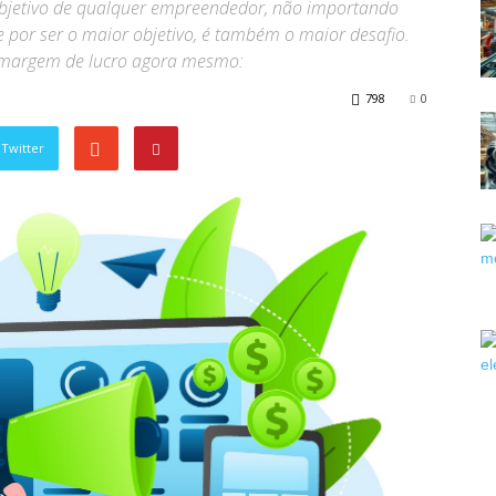
objetivo de qualquer empreendedor, não importando
 por ser o maior objetivo, é também o maior desafio.
a margem de lucro agora mesmo:
798
0
Twitter