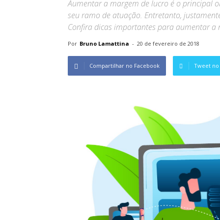
Aumentar a margem de lucro é o principal 
seu ramo de atuação. Entretanto, justamente
Confira dicas importantes para aumentar 
Por
Bruno Lamattina
-
20 de fevereiro de 2018
Compartilhar no Facebook
Tweet no 