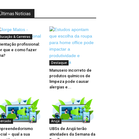
Últimas Notícias
ducação & Carreiras
ientação profissional:
r que e como fazer
ma?
Destaque
Manuseio incorreto de
produtos químicos de
limpeza pode causar
alergias e...
ercado
Arujá
mpreendedorismo
UBSs de Arujá terão
cial – qual a sua
atividades da Semana da