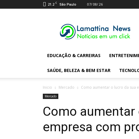
C
21.2
07/ 08/ 26
São Paulo
Lamattina
Digital
News
EDUCAÇÃO & CARREIRAS
ENTRETENIM
SAÚDE, BELEZA & BEM ESTAR
TECNOL
Inicio
Mercado
Como aumentar o lucro da sua
Mercado
Como aumentar o
empresa com pr