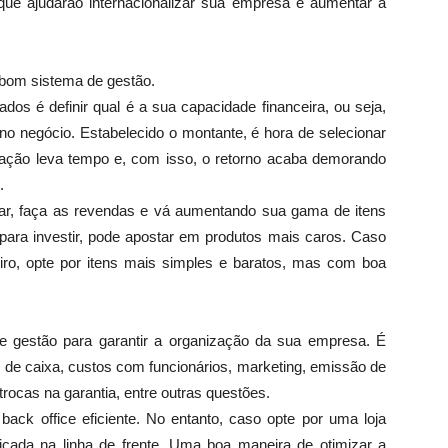
que ajudarão internacionalizar sua empresa e aumentar a
 bom sistema de gestão.
dos é definir qual é a sua capacidade financeira, ou seja,
no negócio. Estabelecido o montante, é hora de selecionar
ação leva tempo e, com isso, o retorno acaba demorando
.
tar, faça as revendas e vá aumentando sua gama de itens
para investir, pode apostar em produtos mais caros. Caso
iro, opte por itens mais simples e baratos, mas com boa
 gestão para garantir a organização da sua empresa. É
xo de caixa, custos com funcionários, marketing, emissão de
trocas na garantia, entre outras questões.
back office eficiente. No entanto, caso opte por uma loja
ficada na linha de frente. Uma boa maneira de otimizar a