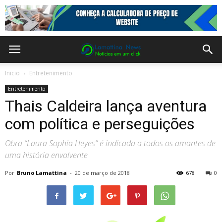
Inicio
Entretenimento
Entretenimento
Thais Caldeira lança aventura
com política e perseguições
Obra “Laura Sophia Heyes” é indicada a todos os amantes de
uma história envolvente
Por
Bruno Lamattina
-
20 de março de 2018
678
0