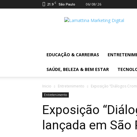
C
21.9
06/ 08/ 26
São Paulo
Lamattina
Digital
News
EDUCAÇÃO & CARREIRAS
ENTRETENIM
SAÚDE, BELEZA & BEM ESTAR
TECNOL
Inicio
Entretenimento
Exposição “Diálogos Crom
Entretenimento
Exposição “Diál
lançada em São 