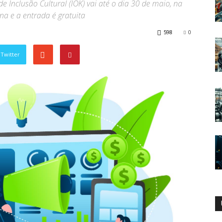
e Inclusão Cultural (IOK) vai até o dia 30 de maio, na
na e a entrada é gratuita
598
0
Twitter