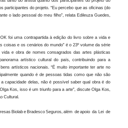
as tanto do artista quanto dos participantes do projeto do
s participantes do projeto. “Eu percebo que as oficinas (do
ante o lado pessoal do meu filho”, relata Edileuza Guedes,
OK foi uma contrapartida à edição do livro sobre a vida e
das coisas e os cenários do mundo” é o 23º volume da série
a vida e obra de nomes consagrados das artes plásticas
anorama artístico cultural do país, contribuindo para a
ns artísticos nacionais. “É muito importante ter arte no
ncipalmente quando é de pessoas tidas como que não são
 capacidade delas, não é possível saber qual obra é do
o Olga Kos, isso é um triunfo para a arte”, discute Olga Kos,
o Cultural.
resas Biolab e Bradesco Seguros, além de apoio da Lei de