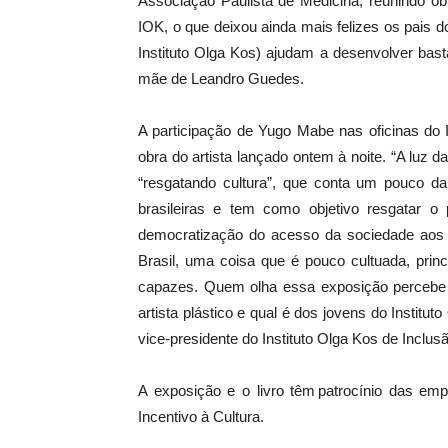
Associação Paulista de Medicina, reunindo obr
IOK, o que deixou ainda mais felizes os pais do
Instituto Olga Kos) ajudam a desenvolver bast
mãe de Leandro Guedes.
A participação de Yugo Mabe nas oficinas do I
obra do artista lançado ontem à noite. “A luz 
“resgatando cultura”, que conta um pouco d
brasileiras e tem como objetivo resgatar o p
democratização do acesso da sociedade aos be
Brasil, uma coisa que é pouco cultuada, pri
capazes. Quem olha essa exposição percebe a
artista plástico e qual é dos jovens do Institut
vice-presidente do Instituto Olga Kos de Inclusã
A exposição e o livro têm patrocínio das emp
Incentivo à Cultura.