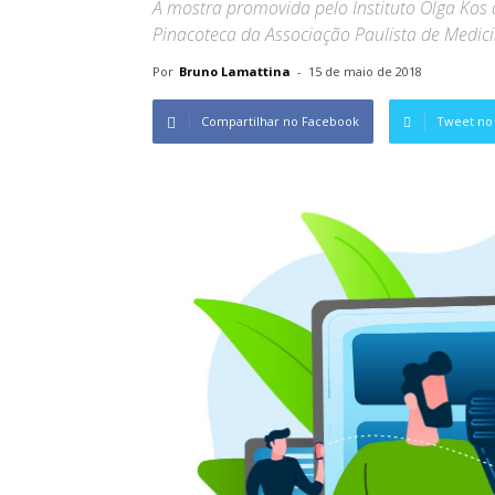
A mostra promovida pelo Instituto Olga Kos d
Pinacoteca da Associação Paulista de Medici
Por
Bruno Lamattina
-
15 de maio de 2018
Compartilhar no Facebook
Tweet no 