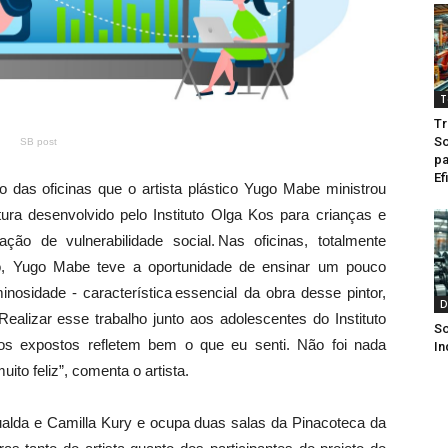
T
Tr
So
SB post
pa
Ef
o das oficinas que o artista plástico Yugo Mabe ministrou
ltura desenvolvido pelo Instituto Olga Kos para crianças e
ação de vulnerabilidade social. Nas oficinas, totalmente
uto, Yugo Mabe teve a oportunidade de ensinar um pouco
nosidade - característica essencial da obra desse pintor,
D
lizar esse trabalho junto aos adolescentes do Instituto
So
os expostos refletem bem o que eu senti. Não foi nada
In
ito feliz”, comenta o artista.
alda e Camilla Kury e ocupa duas salas da Pinacoteca da