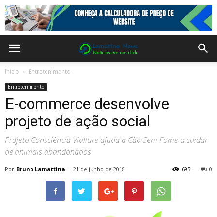
Inicio
Entretenimento
Entretenimento
E-commerce desenvolve
projeto de ação social
Projeto Consciência Viallure ajuda a Cão Sem Fome a cuidar
de animais abandonados
Por
Bruno Lamattina
-
21 de junho de 2018
695
0