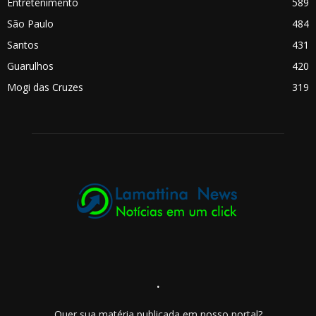
Entretenimento
589
São Paulo
484
Santos
431
Guarulhos
420
Mogi das Cruzes
319
.
Quer sua matéria publicada em nosso portal?