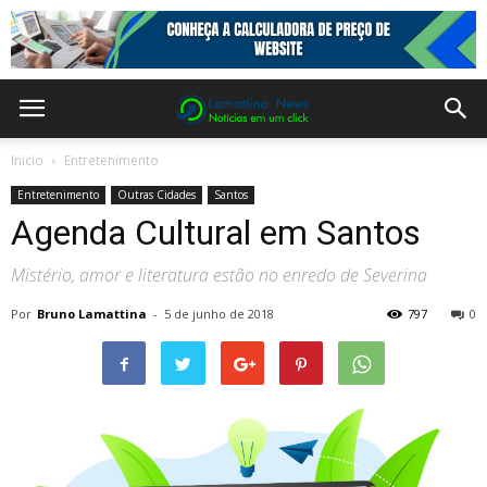
Inicio
Entretenimento
Entretenimento
Outras Cidades
Santos
Agenda Cultural em Santos
Mistério, amor e literatura estão no enredo de Severina
Por
Bruno Lamattina
-
5 de junho de 2018
797
0