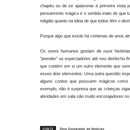
chapéu ou de se apaixonar à primeira vista
pensamento mágico é o sentido inato de que t
religião quanto na ideia de que todos têm o dest
Porque algo que existe há centenas de anos ai
Os seres humanos gostam de ouvir histórias
“prender” os expectadores até seu desfecho fi
que contém em si um outro elemento que semp
esses dois elementos. Uma outra questão impo
alguns contos que possuem mágicos como pr
exemplo, não é surpresa que as crianças siga
atividades em sala são muito encorajadores no 
FONTE
Dino Divulgador de Notícias