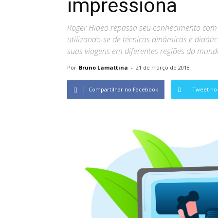
impressiona
Roger Hideo repassa seu conhecimento com m
utilizando-se de técnicas dinâmicas e didát
suas viagens em diferentes regiões do mundo
Por
Bruno Lamattina
-
21 de março de 2018
Compartilhar no Facebook
Tweet no 