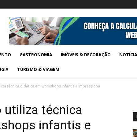
ENTO
GASTRONOMIA
IMÓVEIS & DECORAÇÃO
NOTÍCI
OGIA
TURISMO & VIAGEM
iliza técnica didática em workshops infantis e impressiona
 utiliza técnica
shops infantis e