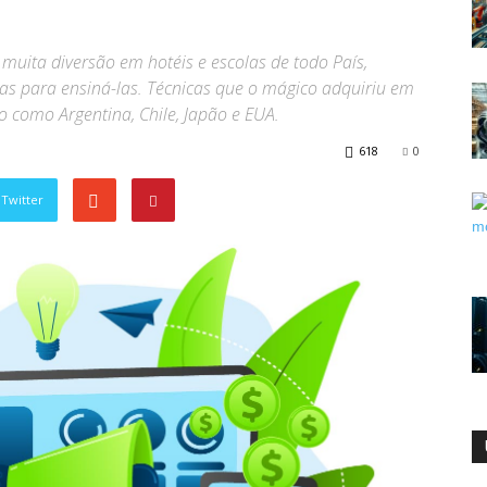
uita diversão em hotéis e escolas de todo País,
icas para ensiná-las. Técnicas que o mágico adquiriu em
 como Argentina, Chile, Japão e EUA.
618
0
Twitter