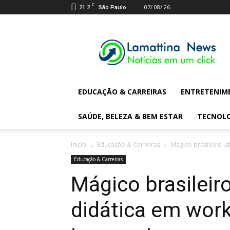
C
21.2
07/ 08/ 26
São Paulo
Lamattina
Digital
News
EDUCAÇÃO & CARREIRAS
ENTRETENIM
SAÚDE, BELEZA & BEM ESTAR
TECNOL
Inicio
Educação & Carreiras
Mágico brasileiro ut
Educação & Carreiras
Mágico brasileiro
didática em work