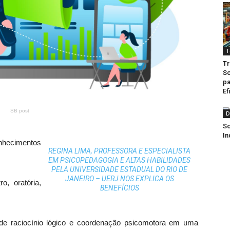
T
Tr
So
pa
Ef
SB post
D
So
In
onhecimentos
REGINA LIMA, PROFESSORA E ESPECIALISTA
EM PSICOPEDAGOGIA E ALTAS HABILIDADES
PELA UNIVERSIDADE ESTADUAL DO RIO DE
JANEIRO – UERJ NOS EXPLICA OS
o, oratória,
BENEFÍCIOS
de raciocínio lógico e coordenação psicomotora em uma