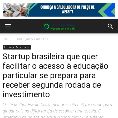
Inicio
Educação & Carreiras
Educação & Carreiras
Startup brasileira que quer
facilitar o acesso à educação
particular se prepara para
receber segunda rodada de
investimento
O site Melhor Escola (www.melhorescola.net) foi criado para
ajudar pais na difícil tarefa de escolher uma escola. O
programa de bolsas do site funciona como um sistema