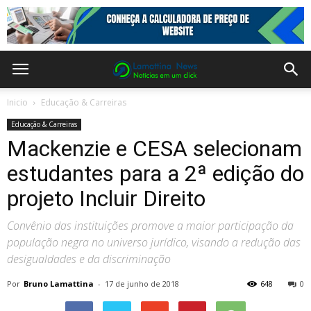
Inicio
Educação & Carreiras
Educação & Carreiras
Mackenzie e CESA selecionam
estudantes para a 2ª edição do
projeto Incluir Direito
Convênio das instituições promove a maior participação da
população negra no universo jurídico, visando a redução das
desigualdades e da discriminação
Por
Bruno Lamattina
-
17 de junho de 2018
648
0