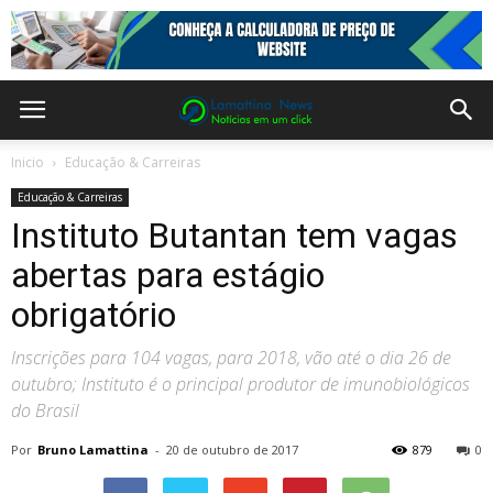
Inicio
Educação & Carreiras
Educação & Carreiras
Instituto Butantan tem vagas
abertas para estágio
obrigatório
Inscrições para 104 vagas, para 2018, vão até o dia 26 de
outubro; Instituto é o principal produtor de imunobiológicos
do Brasil
Por
Bruno Lamattina
-
20 de outubro de 2017
879
0