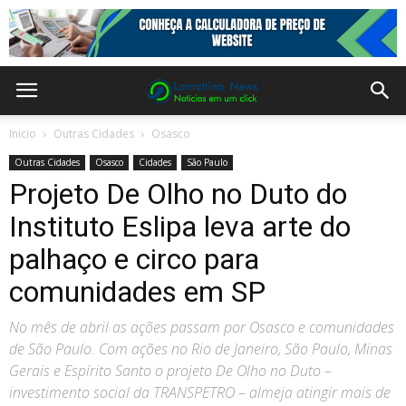
Inicio
Outras Cidades
Osasco
Outras Cidades
Osasco
Cidades
São Paulo
Projeto De Olho no Duto do
Instituto Eslipa leva arte do
palhaço e circo para
comunidades em SP
No mês de abril as ações passam por Osasco e comunidades
de São Paulo. Com ações no Rio de Janeiro, São Paulo, Minas
Gerais e Espírito Santo o projeto De Olho no Duto –
investimento social da TRANSPETRO – almeja atingir mais de