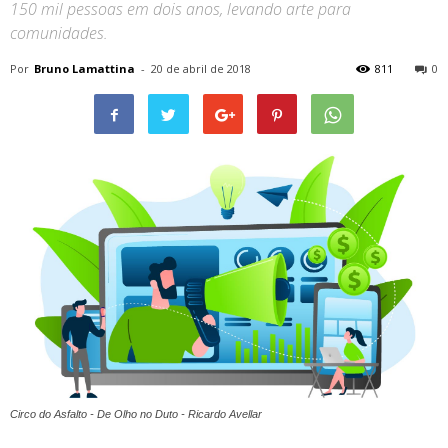
150 mil pessoas em dois anos, levando arte para
comunidades.
Por
Bruno Lamattina
-
20 de abril de 2018
811
0
Circo do Asfalto - De Olho no Duto - Ricardo Avellar