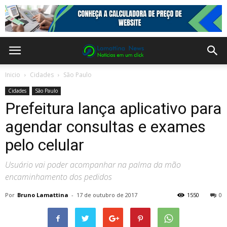
Inicio
Cidades
São Paulo
Cidades
São Paulo
Prefeitura lança aplicativo para
agendar consultas e exames
pelo celular
Usuário vai poder acompanhar na palma da mão
encaminhamento dos pedidos
Por
Bruno Lamattina
-
17 de outubro de 2017
1550
0