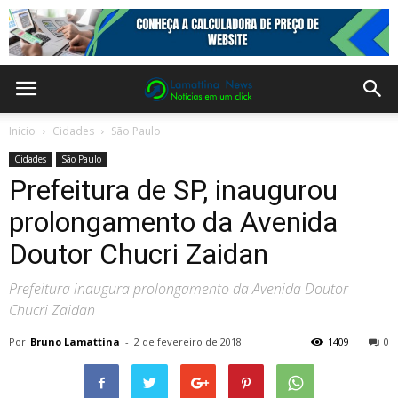
Inicio
Cidades
São Paulo
Cidades
São Paulo
Prefeitura de SP, inaugurou
prolongamento da Avenida
Doutor Chucri Zaidan
Prefeitura inaugura prolongamento da Avenida Doutor
Chucri Zaidan
Por
Bruno Lamattina
-
2 de fevereiro de 2018
1409
0