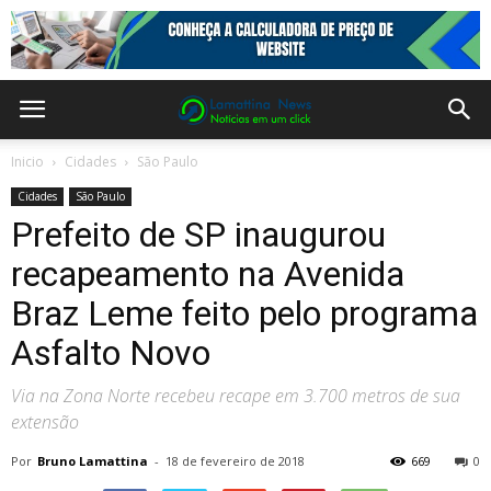
Inicio
Cidades
São Paulo
Cidades
São Paulo
Prefeito de SP inaugurou
recapeamento na Avenida
Braz Leme feito pelo programa
Asfalto Novo
Via na Zona Norte recebeu recape em 3.700 metros de sua
extensão
Por
Bruno Lamattina
-
18 de fevereiro de 2018
669
0