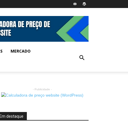
AS
MERCADO
- Publicidade -
Em destaque