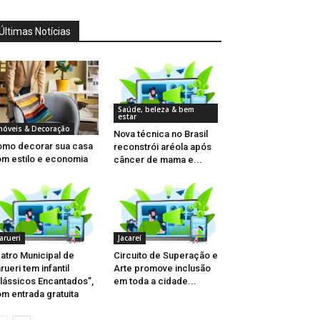
Últimas Notícias
Saúde, beleza & bem
estar
móveis & Decoração
Nova técnica no Brasil
mo decorar sua casa
reconstrói aréola após
m estilo e economia
câncer de mama e...
arueri
Jacareí
atro Municipal de
Circuito de Superação e
rueri tem infantil
Arte promove inclusão
lássicos Encantados”,
em toda a cidade...
m entrada gratuita