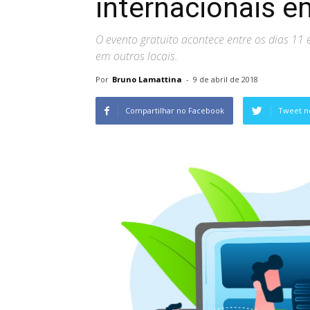
internacionais 
O evento gratuito acontece entre os dias 11 
em outros locais.
Por
Bruno Lamattina
-
9 de abril de 2018
Compartilhar no Facebook
Tweet n