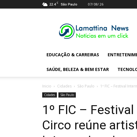
C
22.4
07/ 08/ 26
São Paulo
Lamattina
Digital
News
EDUCAÇÃO & CARREIRAS
ENTRETENIM
SAÚDE, BELEZA & BEM ESTAR
TECNOL
Inicio
Cidades
São Paulo
1º FIC – Festival Inte
Cidades
São Paulo
1º FIC – Festival
Circo reúne artis