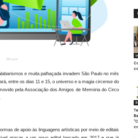
I
SB post
Co
co
 malabarismos e muita palhaçada invadem São Paulo no mês
ciará, entre os dias 11 e 15, o universo e a magia circense do
omovido pela Associação dos Amigos de Memória do Circo
.
B
Te
Ba
“C
co
formas de apoio às linguagens artísticas por meio de editais
ssível graças a um novo edital lançado em 2017 e que já