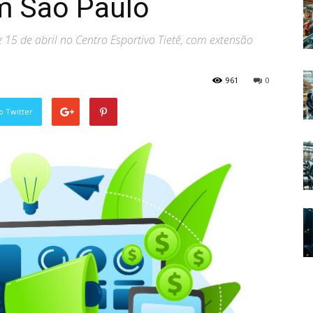
em São Paulo
e 15 de abril no Centro Esportivo Tietê, com extensão
961
0
o Twitter