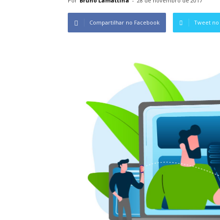
Por
Bruno Lamattina
-
28 de novembro de 2017
Compartilhar no Facebook
Tweet no 