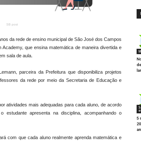
SB post
 anos da rede de ensino municipal de São José dos Campos
an Academy, que ensina matemática de maneira divertida e
M
m sala de aula.
No
de
la
mann, parceira da Prefeitura que disponibiliza projetos
fessores da rede por meio da Secretaria de Educação e
or atividades mais adequadas para cada aluno, de acordo
S
e
 estudante apresenta na disciplina, acompanhando o
5 
2
an
is fará com que cada aluno realmente aprenda matemática e