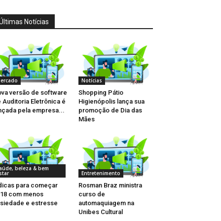
Últimas Notícias
ercado
Notícias
va versão de software
Shopping Pátio
 Auditoria Eletrônica é
Higienópolis lança sua
nçada pela empresa...
promoção de Dia das
Mães
aúde, beleza & bem
star
Entretenimento
dicas para começar
Rosman Braz ministra
018 com menos
curso de
siedade e estresse
automaquiagem na
Unibes Cultural