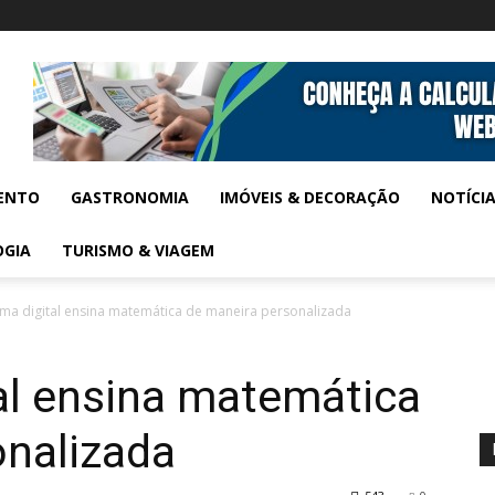
ENTO
GASTRONOMIA
IMÓVEIS & DECORAÇÃO
NOTÍCI
OGIA
TURISMO & VIAGEM
rma digital ensina matemática de maneira personalizada
al ensina matemática
onalizada