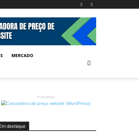
AS
MERCADO
- Publicidade -
Em destaque