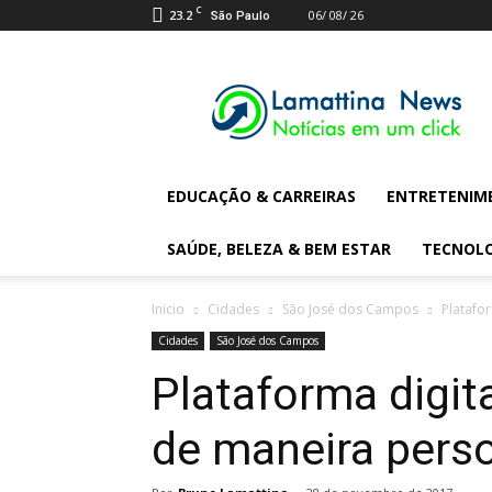
C
23.2
06/ 08/ 26
São Paulo
Lamattina
Digital
News
EDUCAÇÃO & CARREIRAS
ENTRETENIM
SAÚDE, BELEZA & BEM ESTAR
TECNOL
Inicio
Cidades
São José dos Campos
Platafo
Cidades
São José dos Campos
Plataforma digit
de maneira pers