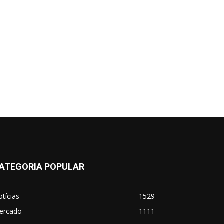
ATEGORIA POPULAR
tícias
1529
ercado
1111