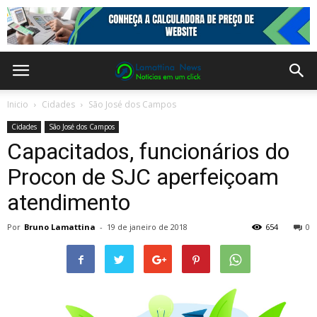
Inicio
Cidades
São José dos Campos
Cidades
São José dos Campos
Capacitados, funcionários do
Procon de SJC aperfeiçoam
atendimento
Por
Bruno Lamattina
-
19 de janeiro de 2018
654
0